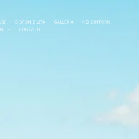
IZI
DISPONIBILITÀ
GALLERIA
NEI DINTORNI
NI
CONTATTI