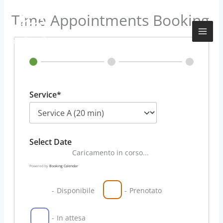
Vai
Time Appointments Booking
al
contenuto
Service*
Select Date
Caricamento in corso...
Powered by
Booking Calendar
-
Disponibile
-
Prenotato
-
In attesa