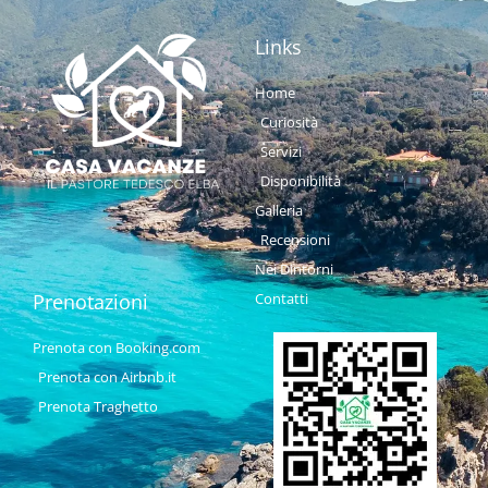
Links
Home
Curiosità
Servizi
Disponibilità
Galleria
Recensioni
Nei Dintorni
Prenotazioni
Contatti
Prenota con Booking.com
Prenota con Airbnb.it
Prenota Traghetto