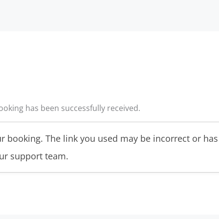
IZI
DISPONIBILITÀ
GALLERIA
NEI DINTORNI
NI
CONTATTI
ooking has been successfully received.
r booking. The link you used may be incorrect or has 
our support team.