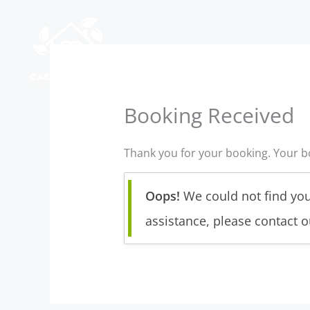
Vai
al
contenuto
HOME
CURIOSITÀ
SERV
RECENSIONI
PRENOTAZIO
Booking Received
Thank you for your booking. Your b
Oops!
We could not find you
assistance, please contact 